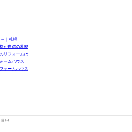
円～｜札幌
格が自信の札幌
のリフォームは
ォームハウス
フォームハウス
目1-1