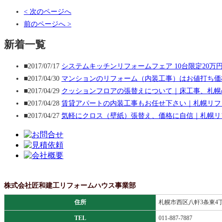
< 次のページへ
前のページへ >
新着一覧
■2017/07/17
システムキッチンリフォームフェア 10台限定20万
■2017/04/30
マンションのリフォーム（内装工事）はお値打ち価
■2017/04/29
クッションフロアの張替えについて｜床工事、札幌
■2017/04/28
賃貸アパートの内装工事もお任せ下さい｜札幌リフ
■2017/04/27
気軽にクロス（壁紙）張替え、価格に自信｜札幌リ
株式会社匠和建工リフォームハウス事業部
住所
札幌市西区八軒3条東4丁
TEL
011-887-7887