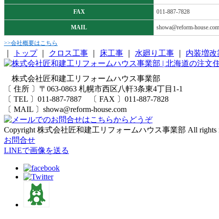
FAX
011-887-7828
MAIL
showa@reform-house.co
>>会社概要はこちら
｜
トップ
｜
クロス工事
｜
床工事
｜
水廻り工事
｜
内装増改
株式会社匠和建工リフォームハウス事業部
〔 住所 〕〒063-0863 札幌市西区八軒3条東4丁目1-1
〔 TEL 〕011-887-7887 〔 FAX 〕011-887-7828
〔 MAIL 〕showa@reform-house.com
Copyright 株式会社匠和建工リフォームハウス事業部 All rights res
お問合せ
LINEで画像を送る