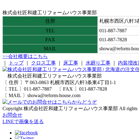
株式会社匠和建工リフォームハウス事業部
住所
札幌市西区八軒3条
TEL
011-887-7887
FAX
011-887-7828
MAIL
showa@reform-hou
>>会社概要はこちら
｜
トップ
｜
クロス工事
｜
床工事
｜
水廻り工事
｜
内装増改
株式会社匠和建工リフォームハウス事業部
〔 住所 〕〒063-0863 札幌市西区八軒3条東4丁目1-1
〔 TEL 〕011-887-7887 〔 FAX 〕011-887-7828
〔 MAIL 〕showa@reform-house.com
Copyright 株式会社匠和建工リフォームハウス事業部 All rights res
お問合せ
LINEで画像を送る