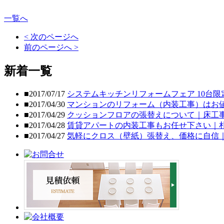
一覧へ
< 次のページへ
前のページへ >
新着一覧
■2017/07/17
システムキッチンリフォームフェア 10台限
■2017/04/30
マンションのリフォーム（内装工事）はお
■2017/04/29
クッションフロアの張替えについて｜床工
■2017/04/28
賃貸アパートの内装工事もお任せ下さい｜
■2017/04/27
気軽にクロス（壁紙）張替え、価格に自信